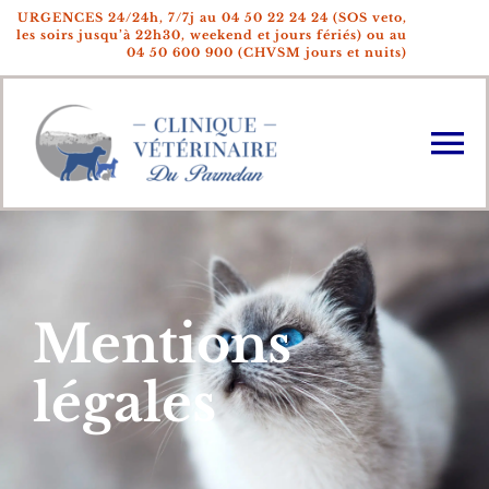
Passer
URGENCES 24/24h, 7/7j au 04 50 22 24 24
(SOS veto,
au
les soirs jusqu’à 22h30, weekend et jours fériés) ou au
04 50 600 900 (CHVSM jours et nuits)
contenu
To
Na
Accueil
La Clinique
Mentions
L’Equipe
légales
Actualités
Fiches pratiques