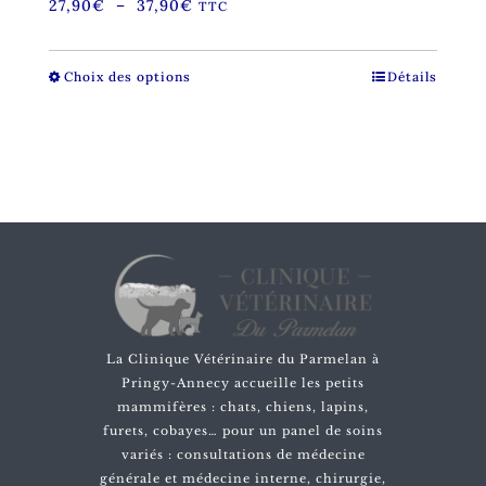
Plage
27,90
€
–
37,90
€
TTC
de
prix :
27,90€
Choix des options
Ce
Détails
à
produit
37,90€
a
plusieurs
variations.
Les
options
peuvent
être
choisies
sur
la
La Clinique Vétérinaire du Parmelan à
page
Pringy-Annecy accueille les petits
du
mammifères : chats, chiens, lapins,
produit
furets, cobayes… pour un panel de soins
variés : consultations de médecine
générale et médecine interne, chirurgie,