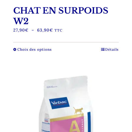
CHAT EN SURPOIDS
W2
Plage
27,90
€
–
63,90
€
TTC
de
prix :
27,90€
Choix des options
Ce
Détails
à
produit
63,90€
a
plusieurs
variations.
Les
options
peuvent
être
choisies
sur
la
page