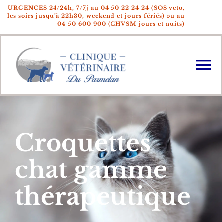
Passer
URGENCES 24/24h, 7/7j au 04 50 22 24 24
(SOS veto,
au
les soirs jusqu’à 22h30, weekend et jours fériés) ou au
04 50 600 900 (CHVSM jours et nuits)
contenu
To
Na
Accueil
La Clinique
Croquettes
L’Equipe
chat gamme
Actualités
thérapeutique
Fiches pratiques