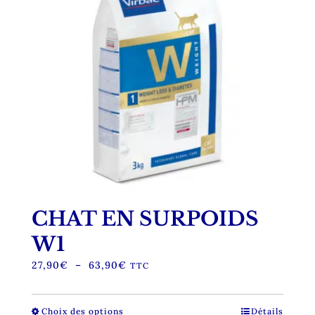
CHAT EN SURPOIDS
W1
Plage
27,90
€
–
63,90
€
TTC
de
prix :
27,90€
Choix des options
Ce
Détails