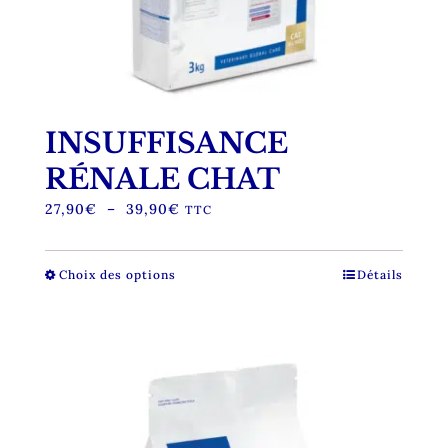
INSUFFISANCE
RÉNALE CHAT
Plage
27,90
€
–
39,90
€
TTC
de
prix :
27,90€
Choix des options
Ce
Détails
à
produit
39,90€
a
plusieurs
variations.
Les
options
peuvent