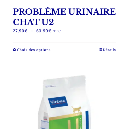
PROBLÈME URINAIRE
CHAT U2
Plage
27,90
€
–
63,90
€
TTC
de
prix :
27,90€
Choix des options
Ce
Détails
à
produit
63,90€
a
plusieurs
variations.
Les
options
peuvent
être
choisies
sur
la
page