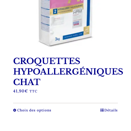
du
produit
CROQUETTES
HYPOALLERGÉNIQUES
CHAT
41,90
€
TTC
Choix des options
Ce
Détails
produit
a
plusieurs