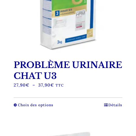
du
produit
PROBLÈME URINAIRE
CHAT U3
Plage
27,90
€
–
37,90
€
TTC
de
prix :
27,90€
Choix des options
Ce
Détails
à
produit
37,90€
a
plusieurs
variations.